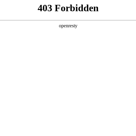
这可能是因为：
1、您已输入的网址不正确，或您
2、您访问的网站正在备案中，暂时
3、沙漠风应网站所有者要求，暂时
本网站由深圳高端网站建设服务商-