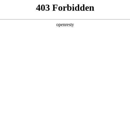
这可能是因为：
1、您已输入的网址不正确，或您
2、您访问的网站正在备案中，暂时
3、沙漠风应网站所有者要求，暂时
本网站由深圳高端网站建设服务商-