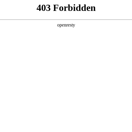
这可能是因为：
1、您已输入的网址不正确，或您
2、您访问的网站正在备案中，暂时
3、沙漠风应网站所有者要求，暂时
本网站由深圳高端网站建设服务商-