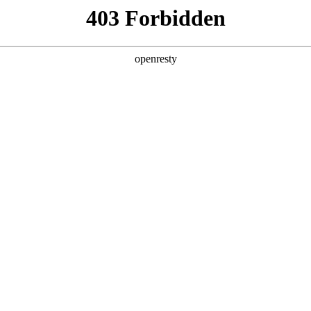
这可能是因为：
1、您已输入的网址不正确，或您
2、您访问的网站正在备案中，暂时
3、沙漠风应网站所有者要求，暂时
本网站由深圳高端网站建设服务商-