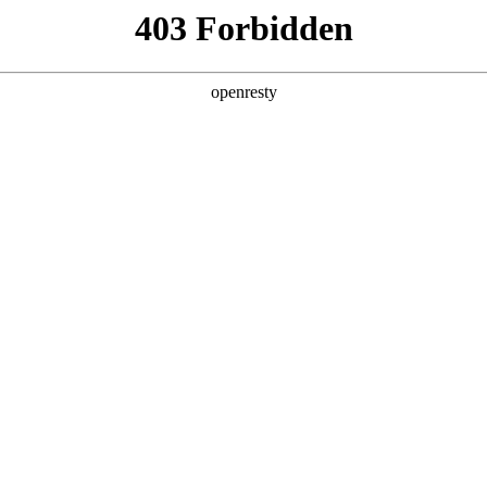
这可能是因为：
1、您已输入的网址不正确，或您
2、您访问的网站正在备案中，暂时
3、沙漠风应网站所有者要求，暂时
本网站由深圳高端网站建设服务商-