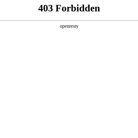
这可能是因为：
1、您已输入的网址不正确，或您
2、您访问的网站正在备案中，暂时
3、沙漠风应网站所有者要求，暂时
本网站由深圳高端网站建设服务商-