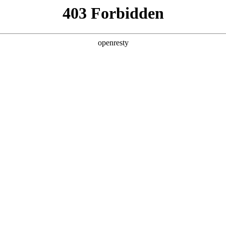
这可能是因为：
1、您已输入的网址不正确，或您
2、您访问的网站正在备案中，暂时
3、沙漠风应网站所有者要求，暂时
本网站由深圳高端网站建设服务商-